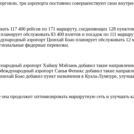
орговли, три аэропорта постоянно совершенствуют свои внутре
ть 117 400 рейсов по 171 маршруту, соединяющих 128 пунктов 
ланирует обслуживать 83 400 взлетов и посадок по 111 маршру
дународный аэропорт Цюнхай Боао планирует обслуживать 12 м
егиональные фидерные перевозки.
народный аэропорт Хайкоу Мэйлань добавил такие направления
 Международный аэропорт Санья Феникс добавил такие направл
юнхай Боао добавил пункт назначения в Куала-Лумпуре, улучш
не она продолжит оптимизировать маршрутную сеть и улучшать 