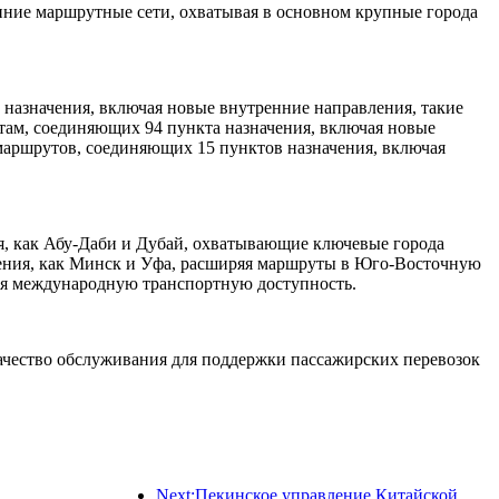
нние маршрутные сети, охватывая в основном крупные города
назначения, включая новые внутренние направления, такие
там, соединяющих 94 пункта назначения, включая новые
аршрутов, соединяющих 15 пунктов назначения, включая
, как Абу-Даби и Дубай, охватывающие ключевые города
ения, как Минск и Уфа, расширяя маршруты в Юго-Восточную
ая международную транспортную доступность.
качество обслуживания для поддержки пассажирских перевозок
Next:Пекинское управление Китайской железной дороги начало перевозки пассажиров в период праздника Цинмин, ожидается перевозка 7,37 миллиона пассажиров.