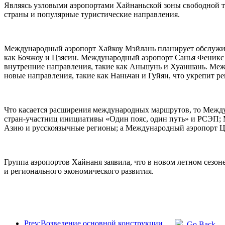
Являясь узловыми аэропортами Хайнаньской зоны свободной т
страны и популярные туристические направления.
Международный аэропорт Хайкоу Мэйлань планирует обслужива
как Бочжоу и Цзясин. Международный аэропорт Санья Феникс п
внутренние направления, такие как Аньшунь и Хуаншань. Меж
новые направления, такие как Наньчан и Гуйян, что укрепит р
Что касается расширения международных маршрутов, то Между
стран-участниц инициативы «Один пояс, один путь» и РСЭП;
Азию и русскоязычные регионы; а Международный аэропорт Ц
Группа аэропортов Хайнаня заявила, что в новом летном сезо
и регионального экономического развития.
Prev:Возведение основной конструкции океанариума Beijing Haichang Ocean Park планируется завершить к концу года; окончание строительства и открытие ожидаются в 2027 году.
Go Back