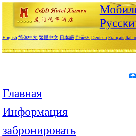
Мобиль
Русски
English
简体中文
繁體中文
日本語
한국어
Deutsch
Français
Itali
Главная
Информация
забронировать