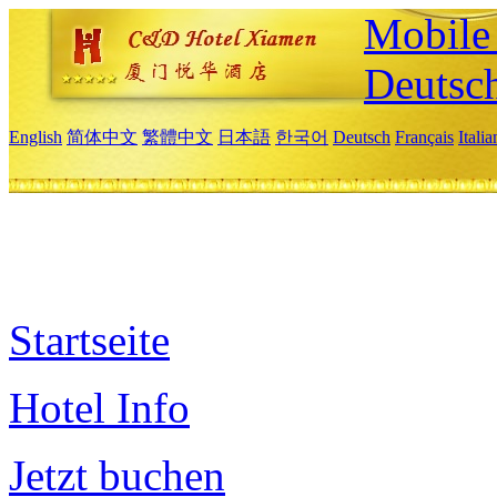
Mobile 
Deutsc
English
简体中文
繁體中文
日本語
한국어
Deutsch
Français
Itali
Startseite
Hotel Info
Jetzt buchen