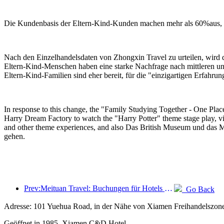
Die Kundenbasis der Eltern-Kind-Kunden machen mehr als 60%aus, un
Nach den Einzelhandelsdaten von Zhongxin Travel zu urteilen, wird d
Eltern-Kind-Menschen haben eine starke Nachfrage nach mittleren u
Eltern-Kind-Familien sind eher bereit, für die "einzigartigen Erfah
In response to this change, the "Family Studying Together - One Place
Harry Dream Factory to watch the "Harry Potter" theme stage play, visi
and other theme experiences, and also Das British Museum und das M
gehen.
Prev:Meituan Travel: Buchungen für Hotels mit hohen Sternen in Landkreisen während des Drachenbootfestes sind heiß, wobei Familien mit Kindern die Hauptkraft sind
Go Back
Adresse: 101 Yuehua Road, in der Nähe von Xiamen Freihandelszo
Geöffnet in 1985, Xiamen C&D Hotel.