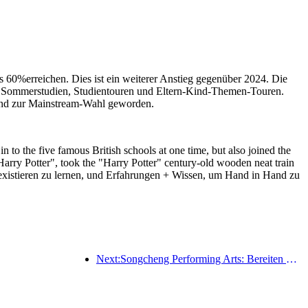
s 60%erreichen. Dies ist ein weiterer Anstieg gegenüber 2024. Die
zu Sommerstudien, Studientouren und Eltern-Kind-Themen-Touren.
 sind zur Mainstream-Wahl geworden.
to the five famous British schools at one time, but also joined the
"Harry Potter", took the "Harry Potter" century-old wooden neat train
existieren zu lernen, und Erfahrungen + Wissen, um Hand in Hand zu
Next:Songcheng Performing Arts: Bereiten Sie sich auf Markt- und Veranstaltungsinhalte während der touristischen Hochsaison im Sommer vor