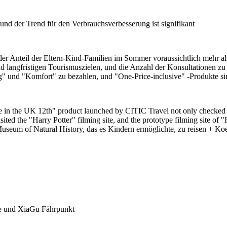
d der Trend für den Verbrauchsverbesserung ist signifikant
er Anteil der Eltern-Kind-Familien im Sommer voraussichtlich mehr al
nd langfristigen Tourismuszielen, und die Anzahl der Konsultationen 
rung" und "Komfort" zu bezahlen, und "One-Price-inclusive" -Produkte
 in the UK 12th" product launched by CITIC Travel not only checked in 
ted the "Harry Potter" filming site, and the prototype filming site of 
useum of Natural History, das es Kindern ermöglichte, zu reisen + Ko
ne und XiaGu Fährpunkt