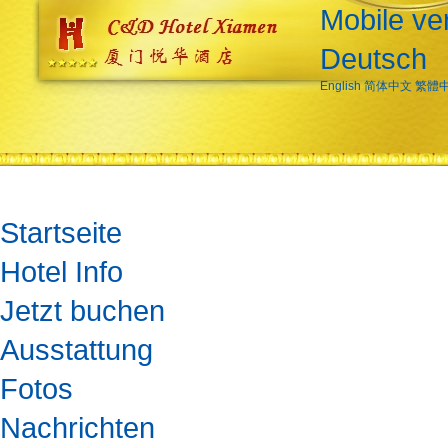
Mobile ve
Deutsch
English
简体中文
繁體
Startseite
Hotel Info
Jetzt buchen
Ausstattung
Fotos
Nachrichten