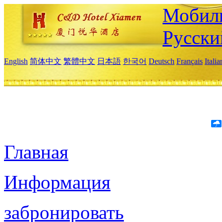
Мобиль
Русски
English
简体中文
繁體中文
日本語
한국어
Deutsch
Français
Itali
Главная
Информация
забронировать