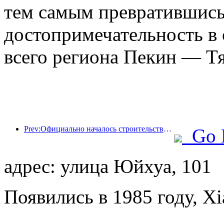
тем самым превратившись
достопримечательность в 
всего региона Пекин — Т
Prev:Официально началось строительство жилого комплекса 'Сиань Цюйцзян Тайпинфан', общая площадь застройки которого составляет 137 000 квадратных метров.
Go 
адрес: улица Юйхуа, 101
Появились в 1985 году, X