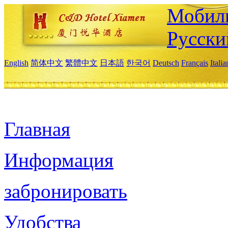
Мобиль
Русски
English
简体中文
繁體中文
日本語
한국어
Deutsch
Français
Itali
Главная
Информация
забронировать
Удобства