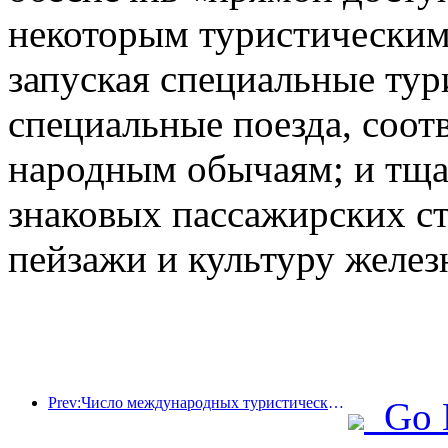
некоторым туристическим
запуская специальные тур
специальные поезда, соот
народным обычаям; и тща
знаковых пассажирских с
пейзажи и культуру желез
Prev:Число международных туристических прибытий в мире в первой половине года увеличилось на 5% в годовом исчислении
Go 