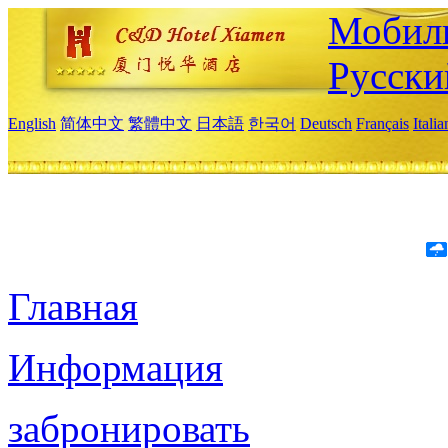
Мобиль
Русски
English
简体中文
繁體中文
日本語
한국어
Deutsch
Français
Itali
Главная
Информация
забронировать