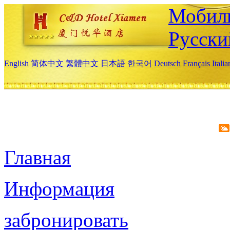
Мобиль
Русски
English
简体中文
繁體中文
日本語
한국어
Deutsch
Français
Itali
Главная
Информация
забронировать