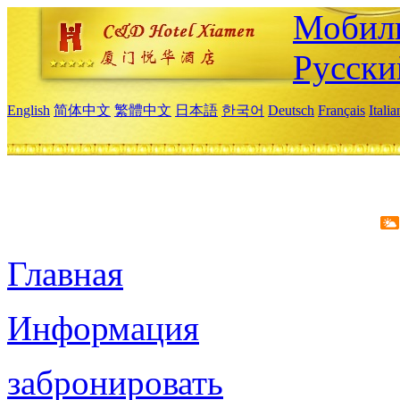
Мобиль
Русски
English
简体中文
繁體中文
日本語
한국어
Deutsch
Français
Itali
Главная
Информация
забронировать