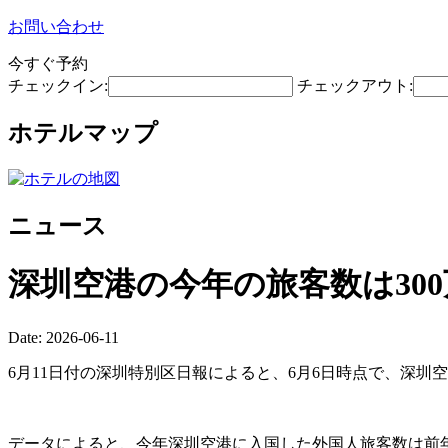
お問い合わせ
今すぐ予約
チェックイン:
チェックアウト:
ホテルマップ
ニュース
深圳空港の今年の旅客数は30
Date: 2026-06-11
6月11日付の深圳特別区日報によると、6月6日時点で、深圳
データによると、今年深圳空港に入国した外国人旅客数は前年比3