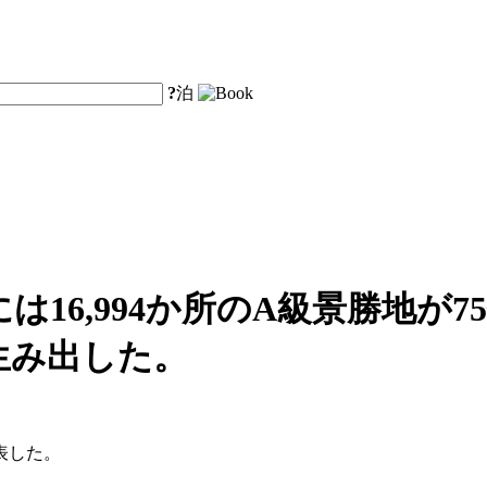
?
泊
は16,994か所のA級景勝地が7
を生み出した。
表した。