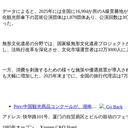
データによると、2025年には全国に16,994か所のA級景勝
化観光部傘下の芸術公演団体は1,879団体あり、公演回数は39
った。
無形文化遺産の分野では、国家級無形文化遺産プロジェクトが
し、法執行改革を深化させ、文化市場運営者は22万3000人に
一方、消費を刺激するための様々な施策や優遇措置が導入さ
も大幅に増加した。2025年末までに、全国の旅行代理店は7万
Prev:中国観光商品コンクールが、湖南省湘潭市にて盛況のうちに開催されました。
Go Back
アドレス: 快华路101号、厦门の自贸易区とビルの鼓动のフ
1985年オープン， Xiamen C&D Hotel.