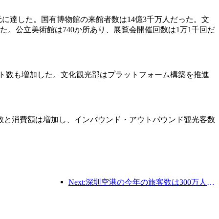
千万元に達した。国有博物館の来館者数は14億3千万人だった。文
だった。公立美術館は740か所あり、展覧会開催回数は1万1千回だ
ント数も増加した。文化観光部はプラットフォーム構築を推進
数と消費額は増加し、インバウンド・アウトバウンド観光客数
Next:深圳空港の今年の旅客数は300万人を超え、同期間の新記録を樹立した。