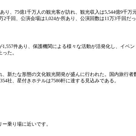
地があり、75億1千万人の観光客が訪れ、観光収入は5,544億9
万2千回、公演会場は1,024か所あり、公演回数は11万3千回
1,557件あり、保護機関による様々な活動が活発化し、イベ
上った。
れ、新たな形態の文化観光開発が盛んに行われた。国内旅行者
354社、星付きホテルは7586軒に達する見込みである。
ェリー乗り場に近いです。