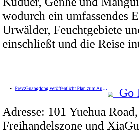
Kuduer, Genhe und Mangui 
wodurch ein umfassendes Erl
Urwälder, Feuchtgebiete un
einschließt und die Reise int
Prev:Guangdong veröffentlicht Plan zum Ausbau der Kapazitäten im Dienstleistungssektor, um die Greater Bay Area zu einem erstklassigen Touristenziel zu entwickeln
Go 
Adresse: 101 Yuehua Road,
Freihandelszone und XiaGu