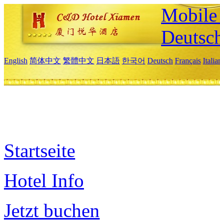
Mobile 
Deutsc
English
简体中文
繁體中文
日本語
한국어
Deutsch
Français
Itali
Startseite
Hotel Info
Jetzt buchen