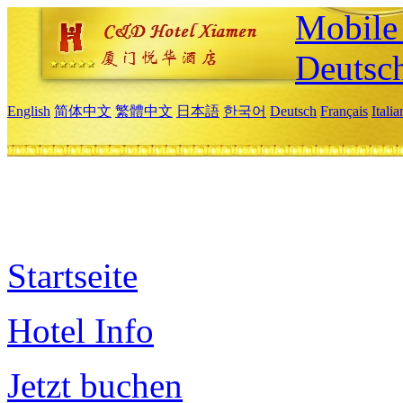
Mobile 
Deutsc
English
简体中文
繁體中文
日本語
한국어
Deutsch
Français
Itali
Startseite
Hotel Info
Jetzt buchen