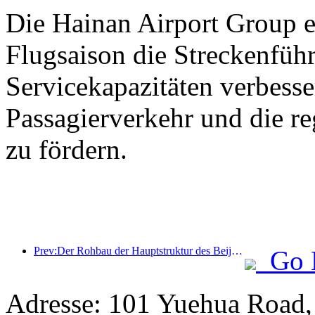
Die Hainan Airport Group er
Flugsaison die Streckenfüh
Servicekapazitäten verbess
Passagierverkehr und die r
zu fördern.
Prev:Der Rohbau der Hauptstruktur des Beijing Haichang Ocean Park soll bis Ende des Jahres fertiggestellt sein; die Fertigstellung und Eröffnung werden für das Jahr 2027 erwartet.
Go 
Adresse: 101 Yuehua Road,