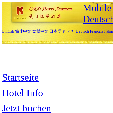
Mobile 
Deutsc
English
简体中文
繁體中文
日本語
한국어
Deutsch
Français
Itali
Startseite
Hotel Info
Jetzt buchen