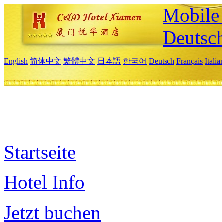
Mobile 
Deutsc
English
简体中文
繁體中文
日本語
한국어
Deutsch
Français
Itali
Startseite
Hotel Info
Jetzt buchen