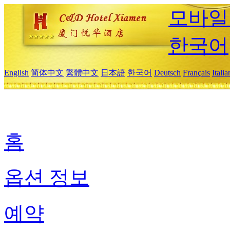
모바일
한국어
English
简体中文
繁體中文
日本語
한국어
Deutsch
Français
Itali
홈
옵션 정보
예약