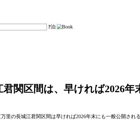
?
泊
君関区間は、早ければ2026
、北京万里の長城江君関区間は早ければ2026年末にも一般公開