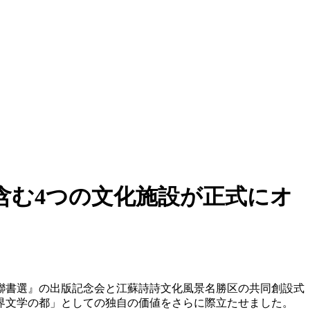
含む4つの文化施設が正式にオ
詩聯書選』の出版記念会と江蘇詩詩文化風景名勝区の共同創設式
界文学の都」としての独自の価値をさらに際立たせました。