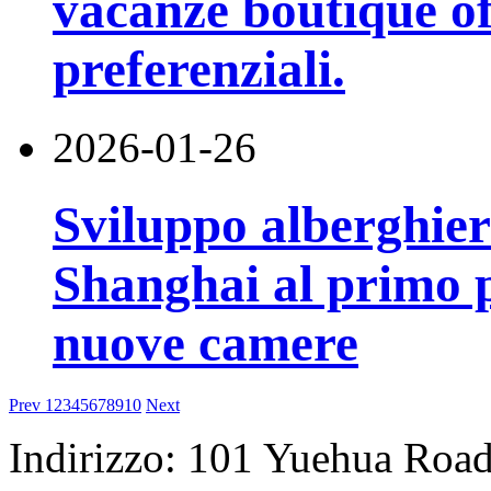
vacanze boutique o
preferenziali.
2026-01-26
Sviluppo alberghier
Shanghai al primo p
nuove camere
Prev
1
2
3
4
5
6
7
8
9
10
Next
Indirizzo: 101 Yuehua Road,