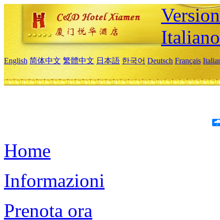
Version
Italiano
English
简体中文
繁體中文
日本語
한국어
Deutsch
Français
Itali
Home
Informazioni
Prenota ora