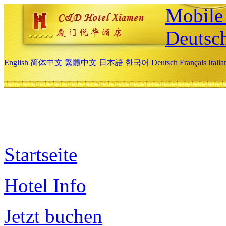
Mobile 
Deutsc
English
简体中文
繁體中文
日本語
한국어
Deutsch
Français
Itali
Startseite
Hotel Info
Jetzt buchen