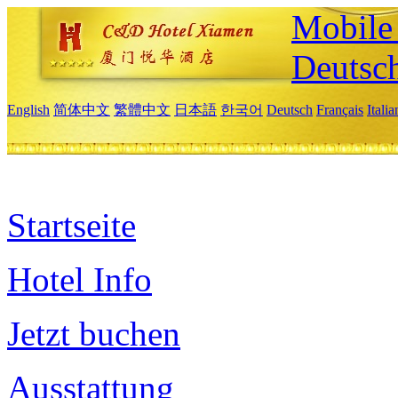
Mobile 
Deutsc
English
简体中文
繁體中文
日本語
한국어
Deutsch
Français
Itali
Startseite
Hotel Info
Jetzt buchen
Ausstattung