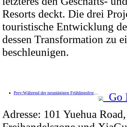
letzteres den Geschäfts- un
Resorts deckt. Die drei Pr
touristische Entwicklung d
dessen Transformation zu ei
beschleunigen.
Prev:Während der neuntägigen Frühlingsfesttage werden voraussichtlich mehr als 18 Millionen Menschen ins Land ein- und ausreisen.
Go 
Adresse: 101 Yuehua Road,
Freihandelszone und XiaGu