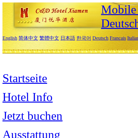
Mobile 
Deutsc
English
简体中文
繁體中文
日本語
한국어
Deutsch
Français
Itali
Startseite
Hotel Info
Jetzt buchen
Ausstattung