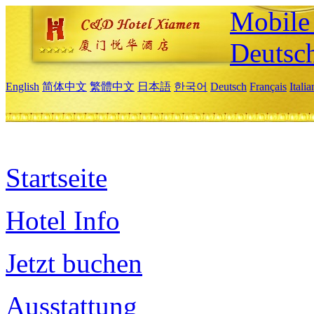
Mobile 
Deutsc
English
简体中文
繁體中文
日本語
한국어
Deutsch
Français
Itali
Startseite
Hotel Info
Jetzt buchen
Ausstattung