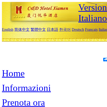
Version
Italiano
English
简体中文
繁體中文
日本語
한국어
Deutsch
Français
Itali
Home
Informazioni
Prenota ora