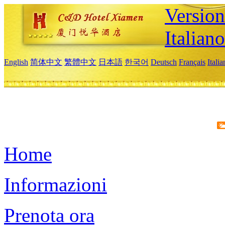
Version
Italiano
English
简体中文
繁體中文
日本語
한국어
Deutsch
Français
Itali
Home
Informazioni
Prenota ora