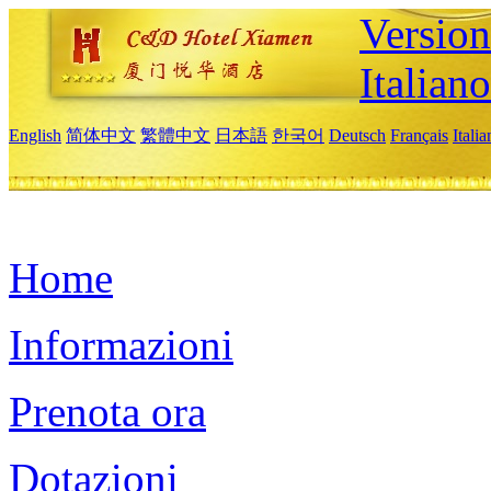
Version
Italiano
English
简体中文
繁體中文
日本語
한국어
Deutsch
Français
Itali
Home
Informazioni
Prenota ora
Dotazioni