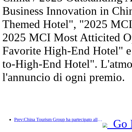
Business Innovation in Ch
Themed Hotel", "2025 MCI 
2025 MCI Most Atticited O
Favorite High-End Hotel" 
to-High-End Hotel". L'atmos
l'annuncio di ogni premio.
Prev:China Tourism Group ha partecipato alla China International Import Expo per otto anni consecutivi, firmando contratti per un valore di oltre 1 miliardo di dollari.
Go 