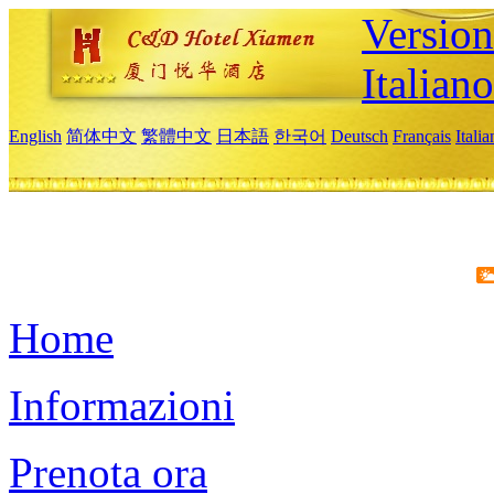
Version
Italiano
English
简体中文
繁體中文
日本語
한국어
Deutsch
Français
Itali
Home
Informazioni
Prenota ora