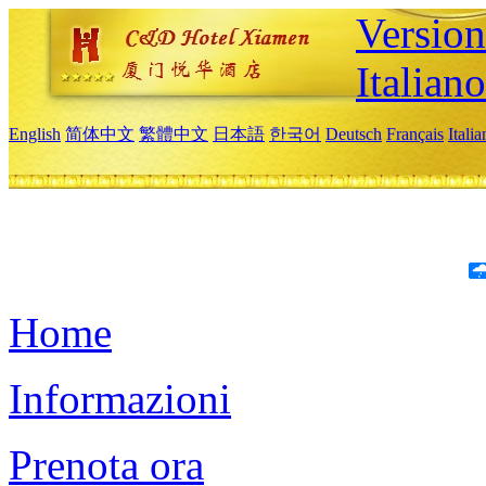
Version
Italiano
English
简体中文
繁體中文
日本語
한국어
Deutsch
Français
Itali
Home
Informazioni
Prenota ora