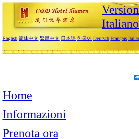
Version
Italiano
English
简体中文
繁體中文
日本語
한국어
Deutsch
Français
Itali
Home
Informazioni
Prenota ora