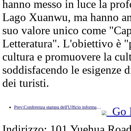
hanno messo in luce la profo
Lago Xuanwu, ma hanno anch
suo valore unico come "Cap
Letteratura". L'obiettivo è "
cultura e promuovere la cult
soddisfacendo le esigenze di 
dei turisti.
Prev:Conferenza stampa dell'Ufficio informazioni del Consiglio di Stato: Attualmente, nel mio Paese ci sono 28 porti di frontiera in grado di fornire servizi turistici con guida autonoma
Go 
Indirizzo: 101 Yuehua Road,