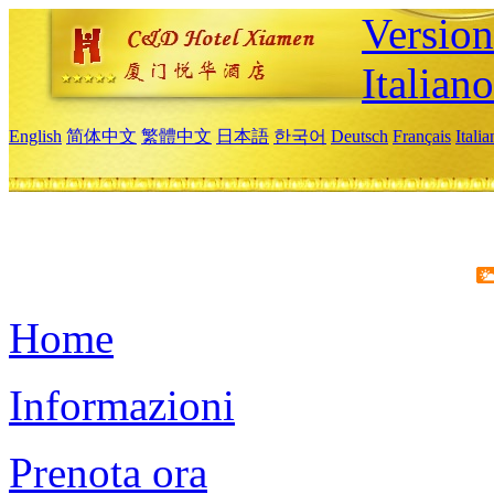
Version
Italiano
English
简体中文
繁體中文
日本語
한국어
Deutsch
Français
Itali
Home
Informazioni
Prenota ora