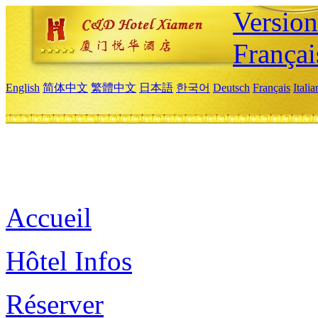
Versio
Françai
English
简体中文
繁體中文
日本語
한국어
Deutsch
Français
Itali
Accueil
Hôtel Infos
Réserver