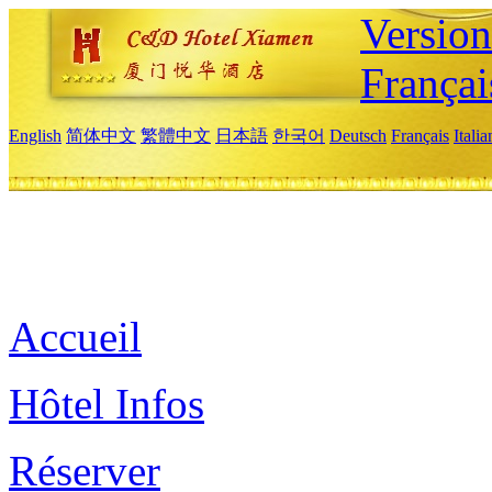
Versio
Françai
English
简体中文
繁體中文
日本語
한국어
Deutsch
Français
Itali
Accueil
Hôtel Infos
Réserver