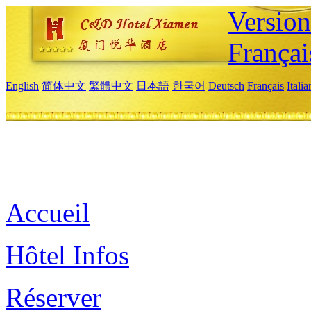
Versio
Françai
English
简体中文
繁體中文
日本語
한국어
Deutsch
Français
Itali
Accueil
Hôtel Infos
Réserver