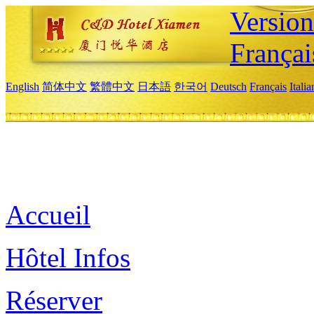
Versio
Françai
English
简体中文
繁體中文
日本語
한국어
Deutsch
Français
Itali
Accueil
Hôtel Infos
Réserver