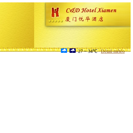
27 ~ 34℃
Détail météo