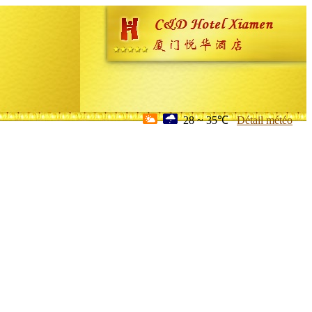
28 ~ 35℃
Détail météo