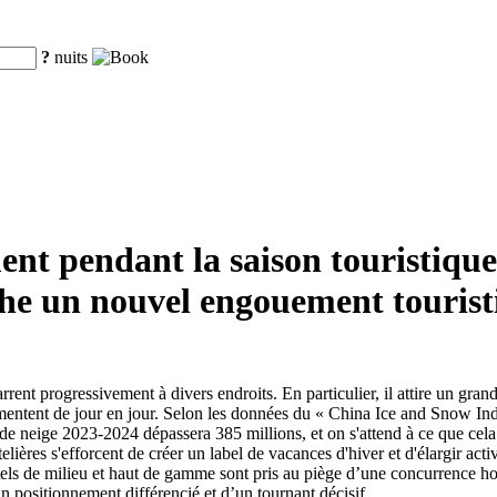
?
nuits
nt pendant la saison touristique
che un nouvel engouement tourist
rent progressivement à divers endroits. En particulier, il attire un gra
augmentent de jour en jour. Selon les données du « China Ice and Snow 
t de neige 2023-2024 dépassera 385 millions, et on s'attend à ce que cel
ères s'efforcent de créer un label de vacances d'hiver et d'élargir activ
els de milieu et haut de gamme sont pris au piège d’une concurrence hom
 positionnement différencié et d’un tournant décisif.