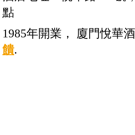
點
1985年開業， 廈門悅華
饋
.