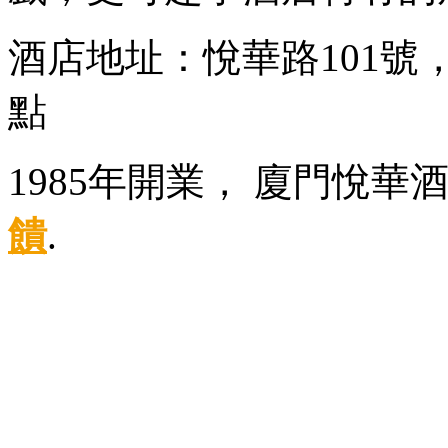
酒店地址：悅華路101
點
1985年開業， 廈門悅華
饋
.